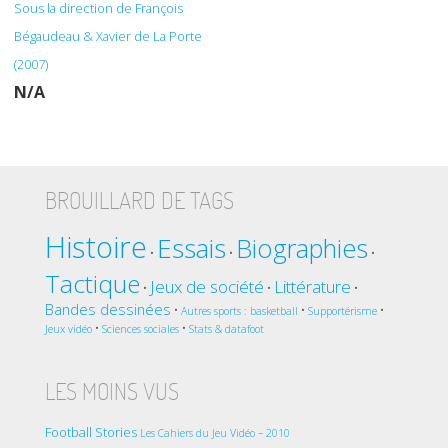
Sous la direction de François
Bégaudeau & Xavier de La Porte
(2007)
N/A
BROUILLARD DE TAGS
Histoire
Essais
Biographies
•
•
•
Tactique
Jeux de société
Littérature
•
•
•
Bandes dessinées
•
•
•
Autres sports : basketball
Supportérisme
•
•
Jeux vidéo
Sciences sociales
Stats & datafoot
LES MOINS VUS
Football Stories
Les Cahiers du Jeu Vidéo – 2010