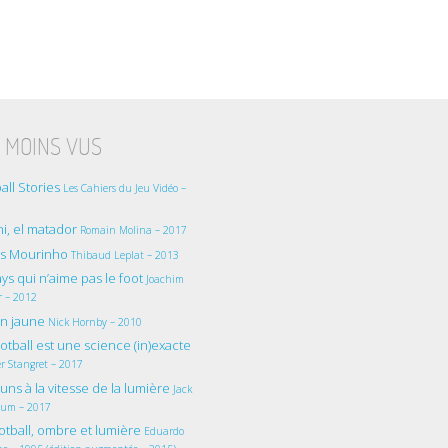
 MOINS VUS
all Stories
Les Cahiers du Jeu Vidéo –
i, el matador
Romain Molina – 2017
as Mourinho
Thibaud Leplat – 2013
ys qui n’aime pas le foot
Joachim
r – 2012
on jaune
Nick Hornby – 2010
otball est une science (in)exacte
r Stangret – 2017
uns à la vitesse de la lumière
Jack
lum – 2017
otball, ombre et lumière
Eduardo