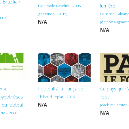
e Brazilian
lumière
Pier Paolo Pasolini – 2005
(réédition – 2015)
Eduardo Galeano
2002
N/A
(édition augment
N/A
erse
Football à la française
Ce pays qui n’
 hypothèses
foot
Thibaud Leplat – 2016
e du football
N/A
Joachim Barbier 
N/A
orte – 2006