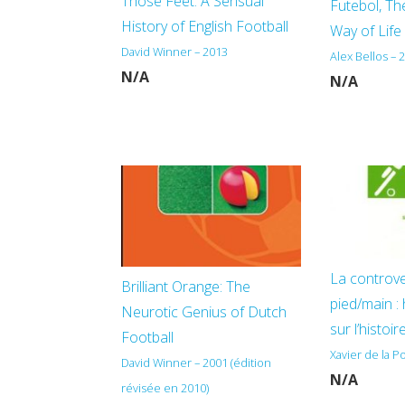
Those Feet: A Sensual
Futebol, Th
History of English Football
Way of Life
David Winner – 2013
Alex Bellos – 
N/A
N/A
La controv
Brilliant Orange: The
pied/main :
Neurotic Genius of Dutch
sur l’histoir
Football
Xavier de la P
David Winner – 2001 (édition
N/A
révisée en 2010)