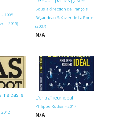
Le sport par les gestes
Sous la direction de François
 – 1995
Bégaudeau & Xavier de La Porte
ée – 2015)
(2007)
N/A
aime pas le
L’entraîneur idéal
Philippe Rodier – 2017
– 2012
N/A