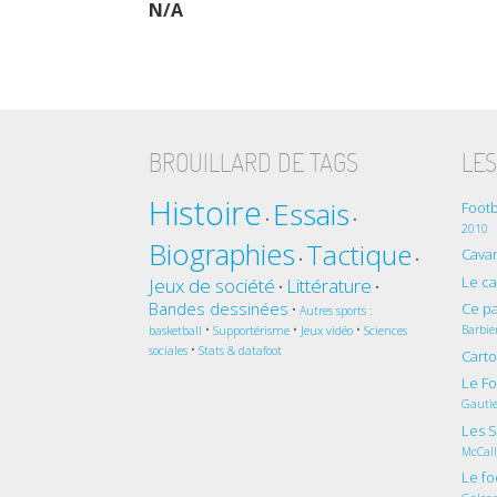
N/A
BROUILLARD DE TAGS
LES
Histoire
Essais
Footb
•
•
2010
Biographies
Tactique
Cavan
•
•
Le c
Jeux de société
Littérature
•
•
Bandes dessinées
Ce pa
•
Autres sports :
•
•
•
Barbie
basketball
Supportérisme
Jeux vidéo
Sciences
•
sociales
Stats & datafoot
Cart
Le Fo
Gautie
Les S
McCal
Le fo