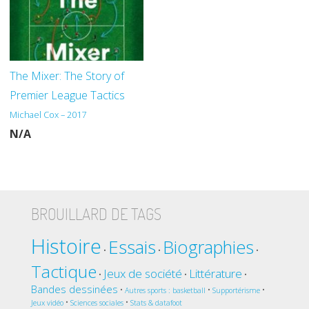
The Mixer: The Story of
Premier League Tactics
Michael Cox – 2017
N/A
BROUILLARD DE TAGS
Histoire
Essais
Biographies
•
•
•
Tactique
Jeux de société
Littérature
•
•
•
Bandes dessinées
•
•
•
Autres sports : basketball
Supportérisme
•
•
Jeux vidéo
Sciences sociales
Stats & datafoot