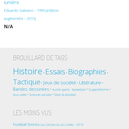
lumière
Eduardo Galeano – 1995 (édition
augmentée – 2015)
N/A
BROUILLARD DE TAGS
Histoire
Essais
Biographies
•
•
•
Tactique
Jeux de société
Littérature
•
•
•
Bandes dessinées
•
•
•
Autres sports : basketball
Supportérisme
•
•
Jeux vidéo
Sciences sociales
Stats & datafoot
LES MOINS VUS
Football Stories
Les Cahiers du Jeu Vidéo – 2010