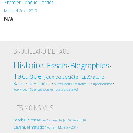
Premier League Tactics
Michael Cox – 2017
N/A
BROUILLARD DE TAGS
Histoire
Essais
Biographies
•
•
•
Tactique
Jeux de société
Littérature
•
•
•
Bandes dessinées
•
•
•
Autres sports : basketball
Supportérisme
•
•
Jeux vidéo
Sciences sociales
Stats & datafoot
LES MOINS VUS
Football Stories
Les Cahiers du Jeu Vidéo – 2010
Cavani, el matador
Romain Molina – 2017