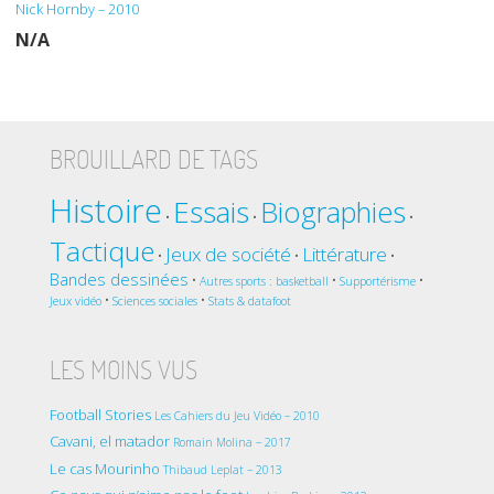
Nick Hornby – 2010
N/A
BROUILLARD DE TAGS
Histoire
Essais
Biographies
•
•
•
Tactique
Jeux de société
Littérature
•
•
•
Bandes dessinées
•
•
•
Autres sports : basketball
Supportérisme
•
•
Jeux vidéo
Sciences sociales
Stats & datafoot
LES MOINS VUS
Football Stories
Les Cahiers du Jeu Vidéo – 2010
Cavani, el matador
Romain Molina – 2017
Le cas Mourinho
Thibaud Leplat – 2013