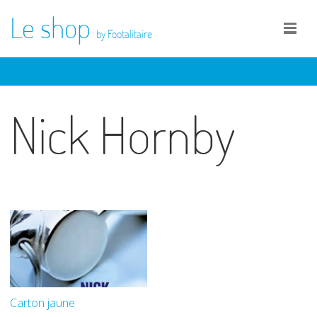
Le shop
by Footalitaire
Nick Hornby
Carton jaune