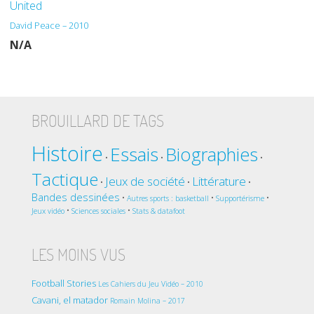
United
David Peace – 2010
N/A
BROUILLARD DE TAGS
Histoire
Essais
Biographies
•
•
•
Tactique
Jeux de société
Littérature
•
•
•
Bandes dessinées
•
•
•
Autres sports : basketball
Supportérisme
•
•
Jeux vidéo
Sciences sociales
Stats & datafoot
LES MOINS VUS
Football Stories
Les Cahiers du Jeu Vidéo – 2010
Cavani, el matador
Romain Molina – 2017