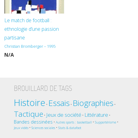
Le match de football :
ethnologie d’une passion
partisane
Christian Bromberger – 1995
N/A
BROUILLARD DE TAGS
Histoire
Essais
Biographies
•
•
•
Tactique
Jeux de société
Littérature
•
•
•
Bandes dessinées
•
•
•
Autres sports : basketball
Supportérisme
•
•
Jeux vidéo
Sciences sociales
Stats & datafoot