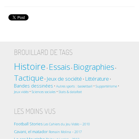
BROUILLARD DE TAGS
Histoire
Essais
Biographies
•
•
•
Tactique
Jeux de société
Littérature
•
•
•
Bandes dessinées
•
•
•
Autres sports : basketball
Supportérisme
•
•
Jeux vidéo
Sciences sociales
Stats & datafoot
LES MOINS VUS
Football Stories
Les Cahiers du Jeu Vidéo – 2010
Cavani, el matador
Romain Molina – 2017