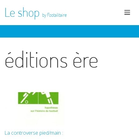
Le shop
by Footalitaire
éditions ère
La controverse pied/main :