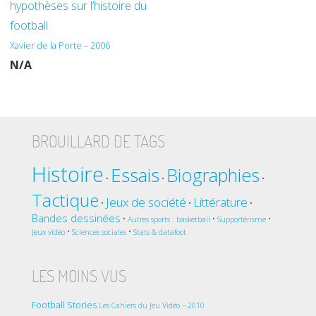
hypothèses sur l’histoire du
football
Xavier de la Porte – 2006
N/A
BROUILLARD DE TAGS
Histoire
Essais
Biographies
•
•
•
Tactique
Jeux de société
Littérature
•
•
•
Bandes dessinées
•
•
•
Autres sports : basketball
Supportérisme
•
•
Jeux vidéo
Sciences sociales
Stats & datafoot
LES MOINS VUS
Football Stories
Les Cahiers du Jeu Vidéo – 2010