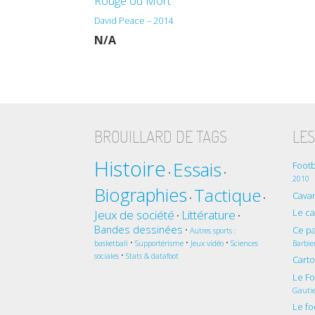
Rouge ou Mort
David Peace – 2014
N/A
BROUILLARD DE TAGS
LES
Histoire
Essais
Footb
•
•
2010
Biographies
Tactique
Cavan
•
•
Le c
Jeux de société
Littérature
•
•
Bandes dessinées
Ce pa
•
Autres sports :
•
•
•
Barbie
basketball
Supportérisme
Jeux vidéo
Sciences
•
sociales
Stats & datafoot
Cart
Le Fo
Gautie
Le fo