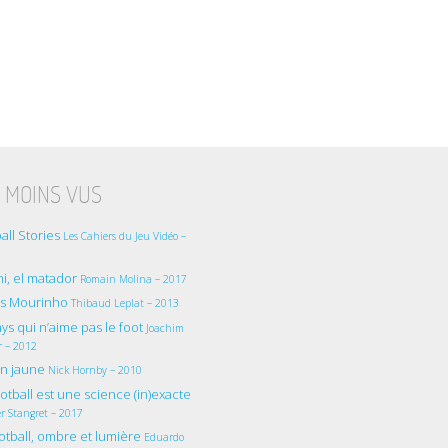
 MOINS VUS
all Stories
Les Cahiers du Jeu Vidéo –
i, el matador
Romain Molina – 2017
as Mourinho
Thibaud Leplat – 2013
ys qui n’aime pas le foot
Joachim
r – 2012
on jaune
Nick Hornby – 2010
otball est une science (in)exacte
r Stangret – 2017
otball, ombre et lumière
Eduardo