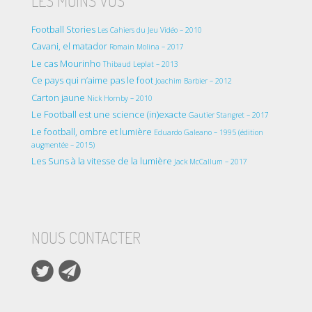
LES MOINS VUS
Football Stories
Les Cahiers du Jeu Vidéo – 2010
Cavani, el matador
Romain Molina – 2017
Le cas Mourinho
Thibaud Leplat – 2013
Ce pays qui n’aime pas le foot
Joachim Barbier – 2012
Carton jaune
Nick Hornby – 2010
Le Football est une science (in)exacte
Gautier Stangret – 2017
Le football, ombre et lumière
Eduardo Galeano – 1995 (édition
augmentée – 2015)
Les Suns à la vitesse de la lumière
Jack McCallum – 2017
NOUS CONTACTER