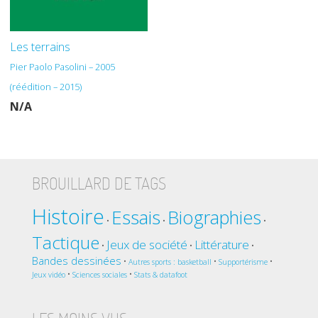
Les terrains
Pier Paolo Pasolini – 2005
(réédition – 2015)
N/A
BROUILLARD DE TAGS
Histoire
Essais
Biographies
•
•
•
Tactique
Jeux de société
Littérature
•
•
•
Bandes dessinées
•
•
•
Autres sports : basketball
Supportérisme
•
•
Jeux vidéo
Sciences sociales
Stats & datafoot