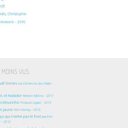
oot
dis, Christophe
n Momont – 2016
 MOINS VUS
all Stories
Les Cahiers du Jeu Vidéo –
i, el matador
Romain Molina – 2017
as Mourinho
Thibaud Leplat – 2013
on jaune
Nick Hornby – 2010
ys qui n’aime pas le foot
Joachim
r – 2012