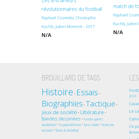
Les entraîneurs
match de f
révolutionnaires du football
Raphaël Cosmi
Raphaël Cosmidis, Christophe
Kuchly, Julie
Kuchly, Julien Momont – 2017
N/A
N/A
BROUILLARD DE TAGS
LES
Histoire
Essais
Footb
•
•
2010
Biographies
Tactique
Cavan
•
•
Le c
Jeux de société
Littérature
•
•
Bandes dessinées
Cart
•
Autres sports :
•
•
•
basketball
Supportérisme
Jeux vidéo
Sciences
Ce pa
•
sociales
Stats & datafoot
Barbie