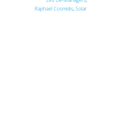
Les Dé-Managers
,
Raphaël Cosmidis
,
Solar