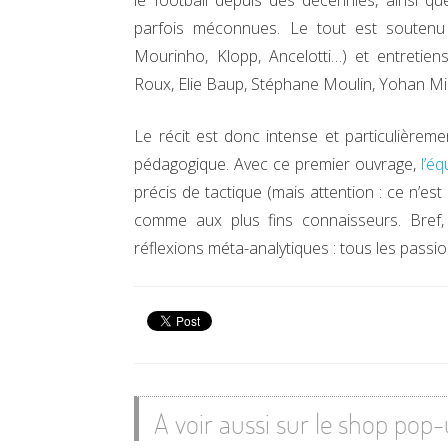
le football depuis des décennies, ainsi q
parfois méconnues. Le tout est soutenu
Mourinho, Klopp, Ancelotti…) et entretiens
Roux, Elie Baup, Stéphane Moulin, Yohan M
Le récit est donc intense et particulièreme
pédagogique. Avec ce premier ouvrage,
l’é
précis de tactique (mais attention : ce n’e
comme aux plus fins connaisseurs. Bref,
réflexions méta-analytiques : tous les passi
A voir aussi sur le shop pop