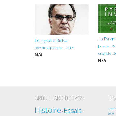
La Pyrami
Le mystère Bielsa
Jonathan Wi
Romain Laplanche – 2017
originale : 2
N/A
N/A
BROUILLARD DE TAGS
LES
Histoire
Essais
Footb
•
•
2010