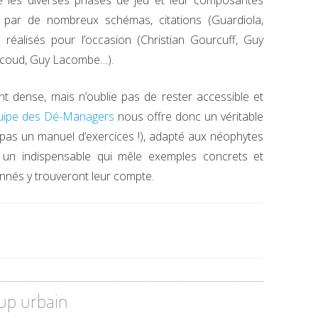
ue les diverses phases de jeu et leur composantes
 par de nombreux schémas, citations (Guardiola,
 réalisés pour l’occasion (Christian Gourcuff, Guy
icoud, Guy Lacombe…).
nt dense, mais n’oublie pas de rester accessible et
quipe des Dé-Managers
nous offre donc un véritable
st pas un manuel d’exercices !), adapté aux néophytes
 un indispensable qui mêle exemples concrets et
onnés y trouveront leur compte.
-up urbain