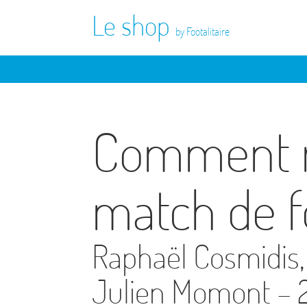
Le shop
by Footalitaire
Comment r
match de f
Raphaël Cosmidis,
Julien Momont – 