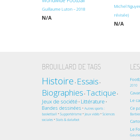
Worldwide Football
Michel Nguyen
Guillaume Luton – 2018
révisée)
N/A
N/A
BROUILLARD DE TAGS
LES
Histoire
Essais
Footb
•
•
2010
Biographies
Tactique
Cavan
•
•
Le c
Jeux de société
Littérature
•
•
Bandes dessinées
Ce pa
•
Autres sports :
•
•
•
Barbie
basketball
Supportérisme
Jeux vidéo
Sciences
•
sociales
Stats & datafoot
Cart
Le Fo
Gautie