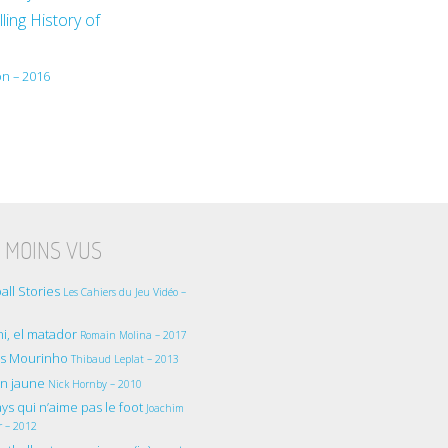
ling History of
on – 2016
 MOINS VUS
all Stories
Les Cahiers du Jeu Vidéo –
i, el matador
Romain Molina – 2017
as Mourinho
Thibaud Leplat – 2013
on jaune
Nick Hornby – 2010
ys qui n’aime pas le foot
Joachim
r – 2012