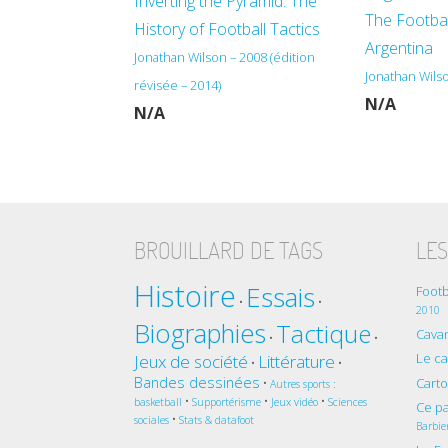
Inverting the Pyramid: The
The Footbal
History of Football Tactics
Argentina
Jonathan Wilson – 2008 (édition
Jonathan Wils
révisée – 2014)
N/A
N/A
BROUILLARD DE TAGS
LES
Histoire
Essais
Footb
•
•
2010
Biographies
Tactique
Cavan
•
•
Le c
Jeux de société
Littérature
•
•
Bandes dessinées
Cart
•
Autres sports :
•
•
•
basketball
Supportérisme
Jeux vidéo
Sciences
Ce pa
•
sociales
Stats & datafoot
Barbie