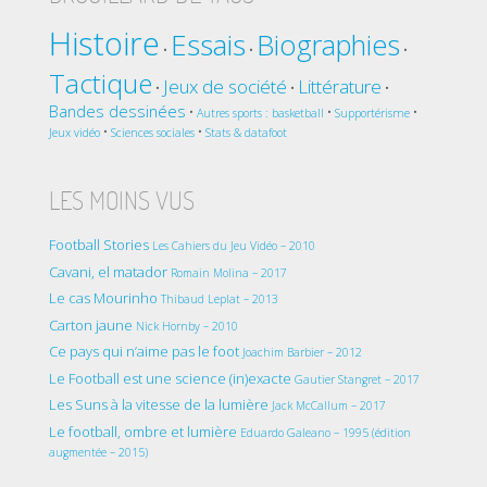
Histoire
Essais
Biographies
•
•
•
Tactique
Jeux de société
Littérature
•
•
•
Bandes dessinées
•
•
•
Autres sports : basketball
Supportérisme
•
•
Jeux vidéo
Sciences sociales
Stats & datafoot
LES MOINS VUS
Football Stories
Les Cahiers du Jeu Vidéo – 2010
Cavani, el matador
Romain Molina – 2017
Le cas Mourinho
Thibaud Leplat – 2013
Carton jaune
Nick Hornby – 2010
Ce pays qui n’aime pas le foot
Joachim Barbier – 2012
Le Football est une science (in)exacte
Gautier Stangret – 2017
Les Suns à la vitesse de la lumière
Jack McCallum – 2017
Le football, ombre et lumière
Eduardo Galeano – 1995 (édition
augmentée – 2015)